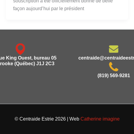
souscription a été officiellement donné de belle
façon aujourd’hui par le président
rue King Ouest, bureau 05
centraide@centraideest
rooke (Québec) J1J 2C3
(819) 569-9281
© Centraide Estrie 2026 | Web
Catherine imagine