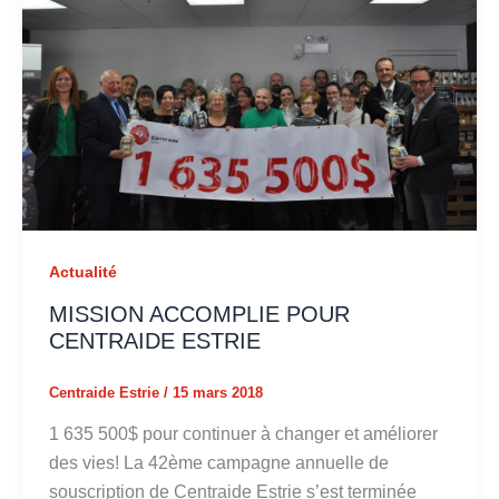
Actualité
MISSION ACCOMPLIE POUR
CENTRAIDE ESTRIE
Centraide Estrie
/
15 mars 2018
1 635 500$ pour continuer à changer et améliorer
des vies! La 42ème campagne annuelle de
souscription de Centraide Estrie s’est terminée