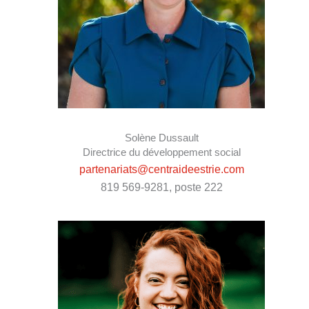
Solène Dussault
Directrice du développement social
partenariats@centraideestrie.com
819 569-9281, poste 222