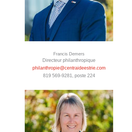
Francis Demers
Directeur philanthropique
philanthropie@centraideestrie.com
819 569-9281, poste 224