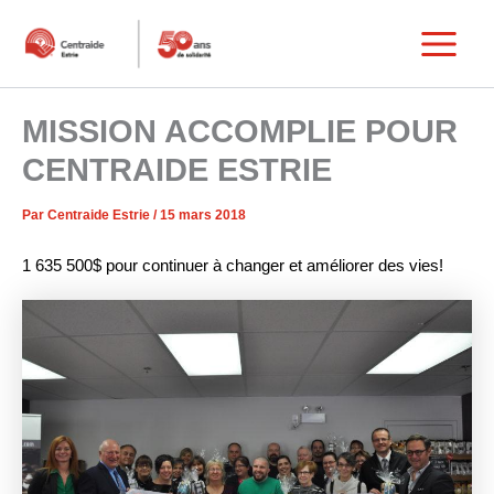
Aller
au
Main
contenu
Menu
MISSION ACCOMPLIE POUR
CENTRAIDE ESTRIE
Par
Centraide Estrie
/
15 mars 2018
1 635 500$ pour continuer à changer et améliorer des vies!