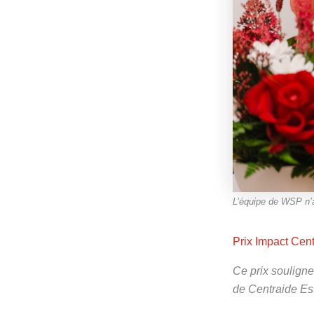
L’équipe de WSP n’a
Prix Impact Cent
Ce prix soulign
de Centraide Est