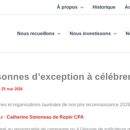
À propos
Historique
Ac
Nous recueillons
Nous investissons
N
onnes d’exception à célébre
/
25 mai 2026
nes et organisations lauréates de nos prix reconnaissance 2026
r :
Catherine Simoneau de Repèr CPA
rné au responsable de campagne ou à l’équipe de solliciteurs q