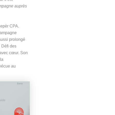
ampagne auprès
Repèr CPA.
r campagne
aussi prolongé
 Défi des
 avec cœur. Son
la
 vécue au