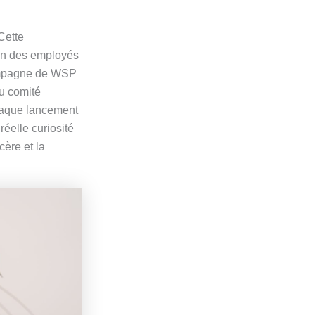
Cette
sion des employés
 campagne de WSP
au comité
Chaque lancement
éelle curiosité
cère et la