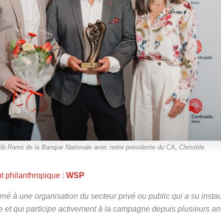
jib Ranni de la Banque Nationale avec notre présidente du CA, Christèle.
 philanthropique :
WSP
rné à une organisation du secteur privé ou public qui a su insta
e et qui participe activement à la campagne depuis plusieurs a