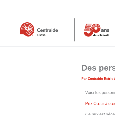
Aller
au
contenu
Des pers
Par
Centraide Estrie
Voici les person
Prix Cœur à cœu
Ce prix est déce