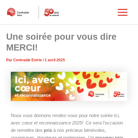
Aller
au
Main
contenu
Menu
Une soirée pour vous dire
MERCI!
Par
Centraide Estrie
/
1 avril 2025
Nous vous donnons rendez-vous pour notre soirée
Ici,
avec cœur et reconnaissance 2025!
Ce sera l’occasion
de remettre des
prix
à nos précieux bénévoles,
organismes, donateurs et partenaires. Un
nouveau prix