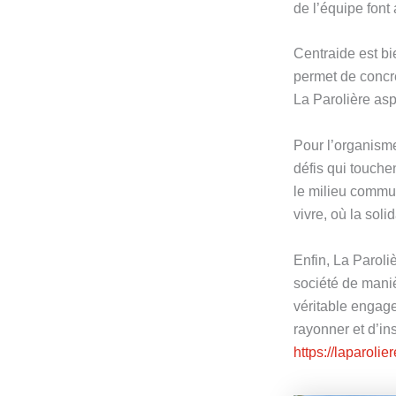
de l’équipe font
Centraide est bi
permet de concré
La Parolière asp
Pour l’organisme
défis qui touche
le milieu commun
vivre, où la soli
Enfin, La Parol
société de manièr
véritable engage
rayonner et d’in
https://laparolier