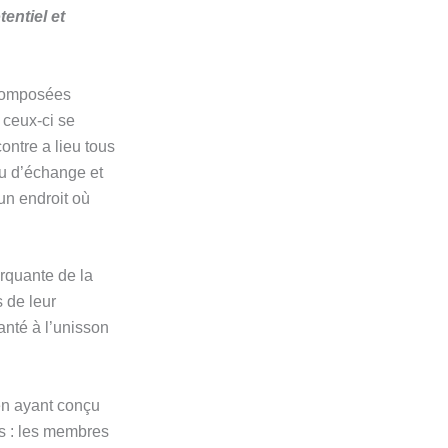
entiel et
 composées
 ceux-ci se
ontre a lieu tous
eu d’échange et
 un endroit où
rquante de la
 de leur
anté à l’unisson
en ayant conçu
ifs : les membres