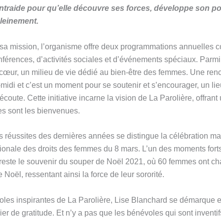
’entraide pour qu’elle découvre ses forces, développe son pot
leinement.
r sa mission, l’organisme offre deux programmations annuelles
onférences, d’activités sociales et d’événements spéciaux. Parmi
cœur, un milieu de vie dédié au bien-être des femmes. Une renc
-midi et c’est un moment pour se soutenir et s’encourager, un li
coute. Cette initiative incarne la vision de La Parolière, offrant
es sont les bienvenues.
 réussites des dernières années se distingue la célébration ma
ionale des droits des femmes du 8 mars. L’un des moments forts
reste le souvenir du souper de Noël 2021, où 60 femmes ont ch
Noël, ressentant ainsi la force de leur sororité.
oles inspirantes de La Parolière, Lise Blanchard se démarque 
hier de gratitude. Et n’y a pas que les bénévoles qui sont invent