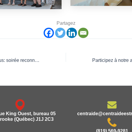
Partagez
Célébrez avec nous: soirée reconnaissance 2024 de Centraide Estrie!
rue King Ouest, bureau 05
centraide@centraideest
rooke (Québec) J1J 2C3
(819) 569-9281