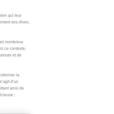
tien qui leur
nement ses rêves,
 des nombreux
ns ce contexte,
penser et de
nsformer la
s’agit d’un
ttant ainsi de
écieuse :