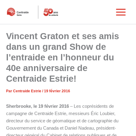
Aller
au
Main
contenu
Menu
Vincent Graton et ses amis
dans un grand Show de
l’entraide en l’honneur du
40e anniversaire de
Centraide Estrie!
Par
Centraide Estrie
/
19 février 2016
Sherbrooke, le 19 février 2016
– Les coprésidents de
campagne de Centraide Estrie, messieurs Éric Loubier,
directeur du service de géomatique et de cartographie du
Gouvernement du Canada et Daniel Nadeau, président-
directeur général du Cabinet de relations publiques et de