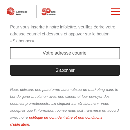
Aller
au
Main
contenu
Pour vous inscrire à notre infolettre, veuillez écrire votre
Menu
adresse courriel ci-dessous et appuyer sur le bouton
«S’abonner».
Nous utilisons une plateforme automatisée de marketing dans le
but de gérer la relation avec nos clients et leur envoyer des
courriels promotionnels. En cliquant sur «S’abonner», vous
acceptez que l’information fournie nous soit transmise en accord
avec notre
politique de confidentialité et nos conditions
d’utilisation
.