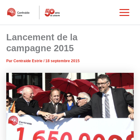
Aller
au
Main
contenu
Menu
Lancement de la
campagne 2015
Par
Centraide Estrie
/
18 septembre 2015