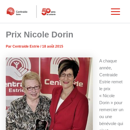
Aller
au
Main
contenu
Menu
Prix Nicole Dorin
Par
Centraide Estrie
/
18 août 2015
A chaque
année,
Centraide
Estrie remet
le prix
« Nicole
Dorin » pour
remercier un
ou une
bénévole qui